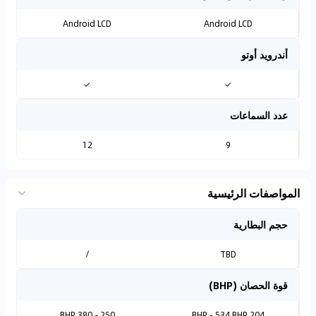
Android LCD
Android LCD
أندرويد أوتو
✓
✓
عدد السماعات
12
9
المواصفات الرئيسية
حجم البطارية
/
TBD
قوة الحصان (BHP)
250 - 380 BHP
204 BHP - 534 BHP