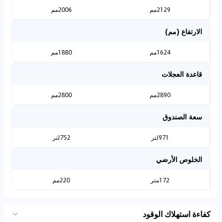
2129مم
2006مم
الارتفاع (مم)
1624مم
1880مم
قاعدة العجلات
2890مم
2800مم
سعة الصندوق
971لتر
752لتر
الخلوص الأرضي
172متر
220مم
كفاءة استهلاك الوقود