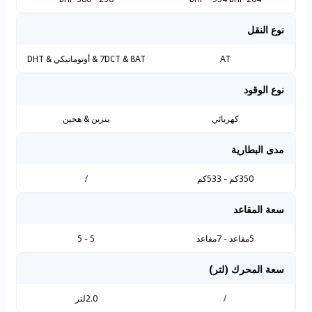
نوع النقل
AT
7DCT & 8AT & أوتوماتيكي & DHT
نوع الوقود
كهربائي
بنزين & هجين
مدى البطارية
350كم - 533كم
/
سعة المقاعد
5مقاعد - 7مقاعد
5 - 5
سعة المحرك (لتر)
/
2.0لتر