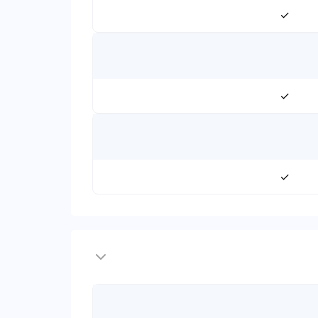
✓
✓
✓