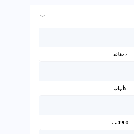
7مقاعد
5أبواب
4900مم