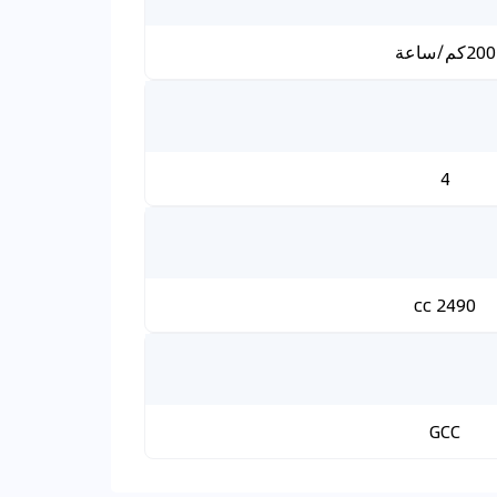
200كم/ساعة
4
2490 cc
GCC