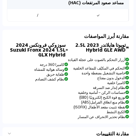
مساعد صعود المرتفعات (HAC)
/
✓
مقارنة أبرز المواصفات
تويوتا هايلاندر 2023 2.5L
سوزوكي فرونكس 2024
Suzuki Fronx 2024 1.5L
Hybrid GLE AWD
GLX Hybrid
أزرار التحكم بالصوت على عجلة القيادة
كاميرا 360 درجة
التحكم في المكيّف للمقاعد الخلفية
وسائد هوائية للمشاة
خاصية التشغيل بضغطة واحدة
طفاية حريق
الدخول بدون مفتاح
نظام كشف التصادم
كاميرا خلفية
نظام إنذار ضد السرقة
حساسات الركن – أمامية وخلفية
توزيع قوة الكبح إلكترونيًا (EBD)
نظام منع انغلاق الفرامل(ABS)
نقطة تثبيت مقعد الأطفال (ISOFIX)
الكبح النشط
نظام تحذير الانحراف عن المسار
مقارنة التقييمات