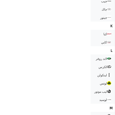
جيب
جاك
جيتور
K
كيا
كايي
L
لاند روفر
لكزس
لينكولن
لوتس
ليب موتور
لوسيد
M