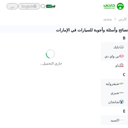
English
ـي
كارتي
منتدى
نصائح وأسئلة وأجوبة للسيارات في الإمارات
B
بايك
Loading...
بي واي دي
جاري التحميل
...
باو
C
شيفروليه
شيري
شانجان
E
اكسيد