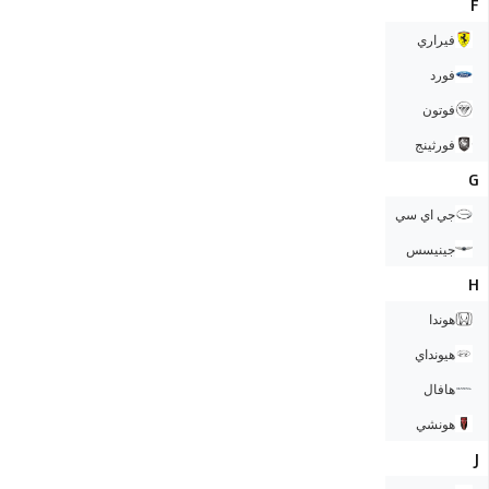
F
فيراري
فورد
فوتون
فورثينج
G
جي اي سي
جينيسس
H
هوندا
هيونداي
هافال
هونشي
J