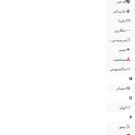
ام جي
مازيراتي
مازدا
مكلارين
مرسيدس بنز
ميني
ميتسوبيشي
ماكسيوس
N
نيسان
O
اوبل
P
بيجو