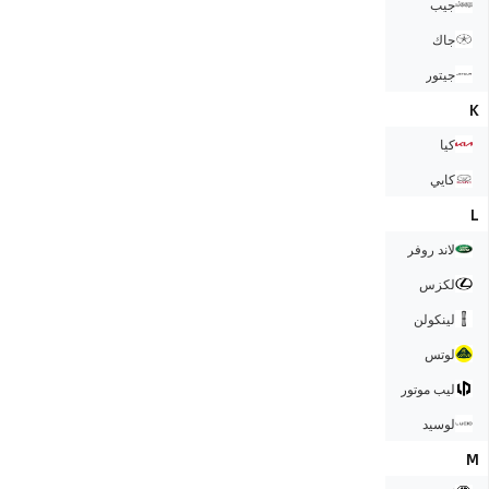
جيب
جاك
جيتور
K
كيا
كايي
L
لاند روفر
لكزس
لينكولن
لوتس
ليب موتور
لوسيد
M