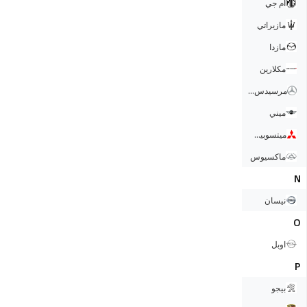
ام جي
مازيراتي
مازدا
مكلارين
مرسيدس بنز
ميني
ميتسوبيشي
ماكسيوس
N
نيسان
O
اوبل
P
بيجو