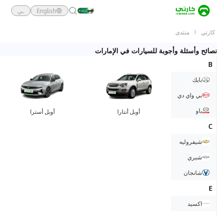
English
ـي
كارتي
منتدى
نصائح وأسئلة وأجوبة للسيارات في الإمارات
B
بايك
بي واي دي
باو
أوبل أنتارا
أوبل أسترا
C
شيفروليه
شيري
شانجان
E
اكسيد