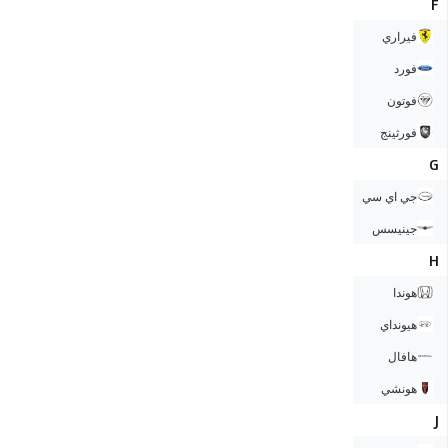
F
فيراري
فورد
فوتون
فورثينج
G
جي اي سي
جينيسس
H
هوندا
هيونداي
هافال
هونشي
J