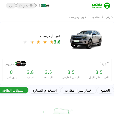
English
ـي
كارتي
منتدى
فورد ايفرست
فورد ايفرست
3.6
“
جيد
”
2
تقييم
0
3.8
3.5
3.5
3.5
القيمة مقابل المال
المظهر الخارجي
المساحة
السلامة
مدى السير
الجميع
اختيار شراء مقارنة
استخدام السيارة
استهلاك الطاقة