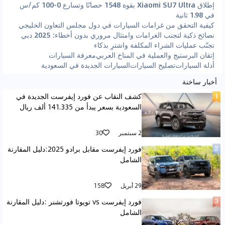
إطلاق Xiaomi SU7 Ultra بقوة 1548 حصانًا وتسارع 0-100 كم/س
في 1.98 ثانية
كيفية التحقق من غرامات السيارات في دول مجلس التعاون الخليجي
نصائح ذكية لتجنب الغرامات وامتثال مروري بدون أخطاء: 2025 دبي
تجنّب عمليات الشراء المكلفة واشترِ بذكاء
إتقان البرستيج والعملية في المناخ العربي
معرفة السيارات
أدلة السيارات
تصليح السيارات
السيارات الجديدة في السعودية
أخبار ساخنة
كشف النقاب عن فورد إيفرست الجديدة في
السعودية بسعر يبدأ من 141.335 ألف ريال
2 سبتمبر
30
فورد إيفرست مقابل برادو 2025:دليل المقارنة
الشامل
29 أبريل
158
فورد إيفرست vs تويوتا فورتشنر :دليل المقارنة
الشامل