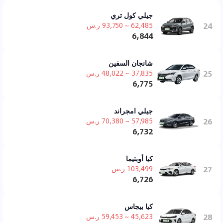
جيلي كول تري
24
62,485 ~ 93,750 ر.س
6,844
شانجان السفين
25
37,835 ~ 48,022 ر.س
6,775
جيلي امجراند
26
57,985 ~ 70,380 ر.س
6,732
كيا أوبتيما
27
103,499 ر.س
6,726
كيا بيجاس
28
45,623 ~ 59,453 ر.س