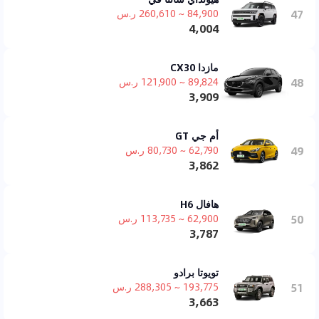
47
84,900 ~ 260,610 ر.س
4,004
مازدا CX30
48
89,824 ~ 121,900 ر.س
3,909
أم جي GT
49
62,790 ~ 80,730 ر.س
3,862
هافال H6
50
62,900 ~ 113,735 ر.س
3,787
تويوتا برادو
51
193,775 ~ 288,305 ر.س
3,663