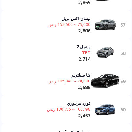
2,859
نيسان اكس تريل
57
75,000 ~ 153,500 ر.س
2,806
وينجل 7
TBD
58
2,714
كيا سيلتوس
59
74,800 ~ 105,340 ر.س
2,588
فورد تيريتوري
60
100,798 ~ 130,755 ر.س
2,457
تويوتا اف جي كروزر