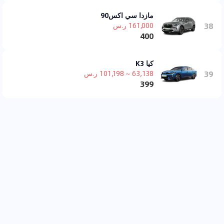
مازدا سي اكس90
38
161,000 ر.س
400
كيا K3
39
63,138 ~ 101,198 ر.س
399