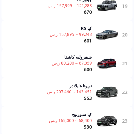
19
121,288 ~ 157,999 ر.س
670
كيا K5
20
99,243 ~ 157,895 ر.س
601
شيفروليه كابتيفا
21
67,059 ~ 88,200 ر.س
600
تويوتا هايلاندر
22
143,451 ~ 207,460 ر.س
553
كيا سبورتيج
23
68,400 ~ 165,000 ر.س
530