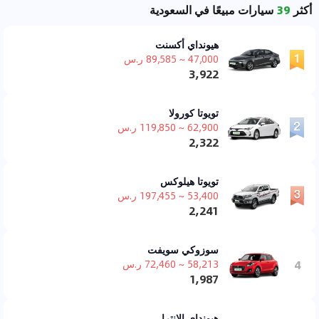
أكثر
39
سيارات مبيعًا في السعودية
هيونداي أكسنت
47,000 ~ 89,585 ر.س
3,922
تويوتا كورولا
62,900 ~ 119,850 ر.س
2,322
تويوتا هيلوكس
53,400 ~ 197,455 ر.س
2,241
سوزوكي سويفت
4
58,213 ~ 72,460 ر.س
1,987
هيونداي إلانترا