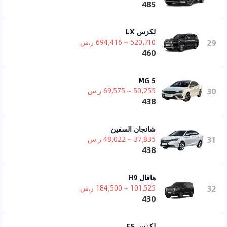
485
لكزس LX
29
520,710 ~ 694,416 ر.س
460
MG 5
30
50,255 ~ 69,575 ر.س
438
شانجان السفين
31
37,835 ~ 48,022 ر.س
438
هافال H9
32
101,525 ~ 184,500 ر.س
430
لكزس ES