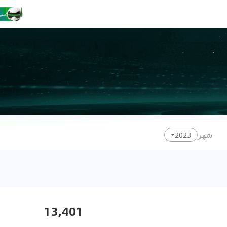
شهر
2023
13,401