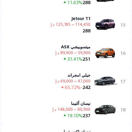
11.63%
288
Jetour T1
15
114,450 ~ 125,785 د.إ
288
ميتسوبيشي ASX
16
59,900 ~ 89,900 د.إ
31.41%
251
جيلي امجراند
17
47,000 ~ 69,000 د.إ
-65.72%
242
نيسان ألتيما
18
80,900 ~ 148,000 د.إ
19.10%
237
نيسان اكس تيرا