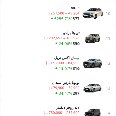
MG 5
10
49,204 ~ 57,500 د.إ
5285.71%
377
تويوتا برادو
11
189,976 ~ 282,652 د.إ
24.06%
330
نيسان اكس تريل
12
84,900 ~ 153,000 د.إ
13.67%
316
تويوتا يارس سيدان
13
59,900 ~ 79,900 د.إ
84.47%
297
لاند روفر ديفندر
14
237,600 ~ 730,000 د.إ