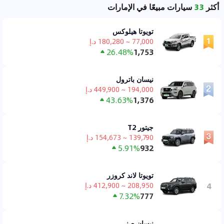
أكثر
33
سيارات مبيعًا في الإمارات
تويوتا هيلوكس
77,000 ~ 180,280 د.إ
26.48%
1,753
نيسان باترول
194,000 ~ 449,900 د.إ
43.63%
1,376
جيتور T2
139,790 ~ 154,673 د.إ
5.91%
932
تويوتا لاند كروزر
4
208,950 ~ 412,900 د.إ
7.32%
777
نيسان صني