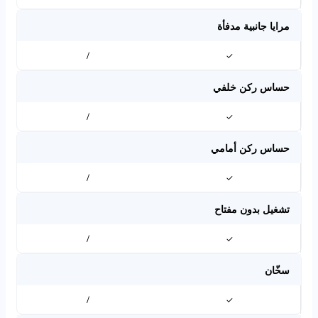
مرايا جانبية مدفأة
/
✓
حساس ركن خلفي
/
✓
حساس ركن أمامي
/
✓
تشغيل بدون مفتاح
/
✓
سخّان
/
✓