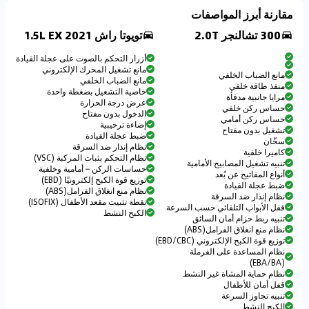
مقارنة أبرز المواصفات
300 تشالنجر 2.0T
تويوتا راش 2021 1.5L EX
أزرار التحكم بالصوت على عجلة القيادة
مانع تشغيل المحرك الإلكتروني
مانع الضباب الخلفي
مانع الضباب الخلفي
منفذ طاقة خلفي
خاصية التشغيل بضغطة واحدة
مرايا جانبية مدفأة
عرض درجة الحرارة
حساس ركن خلفي
الدخول بدون مفتاح
حساس ركن أمامي
إضاءة ترحيبية
تشغيل بدون مفتاح
ضبط عجلة القيادة
سخّان
نظام إنذار ضد السرقة
كاميرا خلفية
نظام التحكم بثبات المركبة (VSC)
تنبيه تشغيل المصابيح الأمامية
حساسات الركن – أمامية وخلفية
أنواع المفاتيح عن بُعد
توزيع قوة الكبح إلكترونيًا (EBD)
ضبط عجلة القيادة
نظام منع انغلاق الفرامل(ABS)
نظام إنذار ضد السرقة
نقطة تثبيت مقعد الأطفال (ISOFIX)
قفل الأبواب التلقائي حسب السرعة
الكبح النشط
تنبيه ربط حزام أمان السائق
نظام منع انغلاق الفرامل(ABS)
توزيع قوة الكبح الإلكتروني (EBD/CBC)
نظام المساعدة على الفرملة
(EBA/BA)
نظام حماية المشاة غير النشط
قفل أمان للأطفال
تنبيه تجاوز السرعة
الكبح النشط