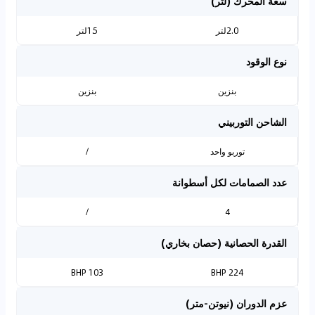
سعة المحرك (لتر)
2.0لتر
1.5لتر
نوع الوقود
بنزين
بنزين
الشاحن التوربيني
توربو واحد
/
عدد الصمامات لكل أسطوانة
/
4
القدرة الحصانية (حصان بخاري)
103 BHP
224 BHP
عزم الدوران (نيوتن-متر)