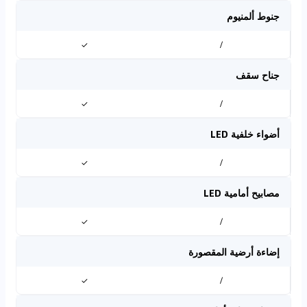
جنوط ألمنيوم
✓
/
جناح سقف
✓
/
أضواء خلفية LED
✓
/
مصابيح أمامية LED
✓
/
إضاءة أرضية المقصورة
✓
/