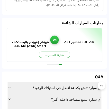
اختر 300 تشالنجر 2.0T إذا كنت تركز على interior space، واختر تويوتا
راش 2021 1.5L EX إذا كنت تركز على price.
مقارنات السيارات الشائعة
VS
تانك | 300 تشالنجر 2.0T
هيونداي | هيونداي باليساد 2022
3.8L GDi (AWD) Smart
مقارنة السيارات
Q&A
أي سيارة تتمتع بكفاءة أفضل في استهلاك الوقود؟
أي سيارة تتمتع بمساحة داخلية أكبر؟