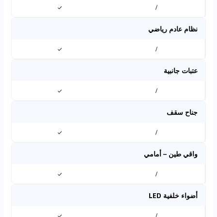
✓
/
نظام عادم رياضي
✓
/
عتبات جانبية
✓
/
جناح سقف
✓
/
واقي طين – أمامي
✓
/
أضواء خلفية LED
✓
/