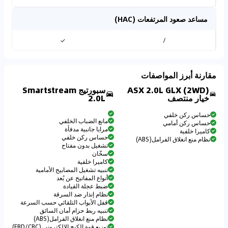
مساعد صعود المرتفعات (HAC)
✓
/
مقارنة أبرز المواصفات
ASX 2.0L GLX (2WD)
سبورتيج Smartstream
خيار منتصف
2.0L
حساس ركن خلفي
مانع الضباب الخلفي
حساس ركن أمامي
مرايا جانبية مدفأة
كاميرا خلفية
حساس ركن خلفي
نظام منع انغلاق الفرامل(ABS)
تشغيل بدون مفتاح
سخّان
كاميرا خلفية
تنبيه تشغيل المصابيح الأمامية
أنواع المفاتيح عن بُعد
ضبط عجلة القيادة
نظام إنذار ضد السرقة
قفل الأبواب التلقائي حسب السرعة
تنبيه ربط حزام أمان السائق
نظام منع انغلاق الفرامل(ABS)
توزيع قوة الكبح الإلكتروني (EBD/CBC)