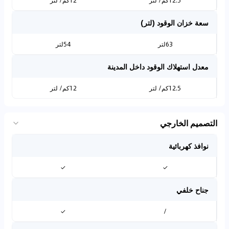
12.5كم/ لتر
12كم/ لتر
سعة خزان الوقود (لتر)
63لتر
54لتر
معدل استهلاك الوقود داخل المدينة
12.5كم/ لتر
12كم/ لتر
التصميم الخارجي
نوافذ كهربائية
✓
✓
جناح خلفي
✓
/