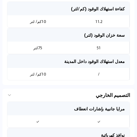
كفاءة استهلاك الوقود (كم/لتر)
11.2
10كم/ لتر
سعة خزان الوقود (لتر)
51
75لتر
معدل استهلاك الوقود داخل المدينة
/
10كم/ لتر
التصميم الخارجي
مرايا جانبية بإشارات انعطاف
✓
✓
نوافذ كهربائية