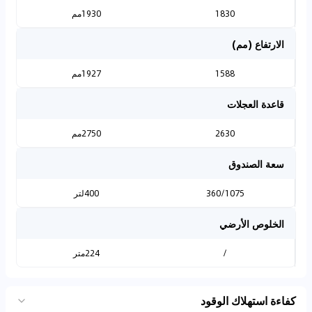
1830
1930مم
الارتفاع (مم)
1588
1927مم
قاعدة العجلات
2630
2750مم
سعة الصندوق
360/1075
400لتر
الخلوص الأرضي
/
224متر
كفاءة استهلاك الوقود