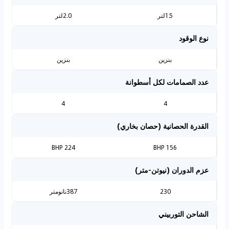
1.5لتر
2.0لتر
نوع الوقود
بنزين
بنزين
عدد الصمامات لكل أسطوانة
4
4
القدرة الحصانية (حصان بخاري)
224 BHP
156 BHP
عزم الدوران (نيوتن-متر)
230
387نانومتر
الشاحن التوربيني