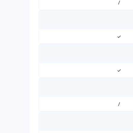
/
✓
✓
/