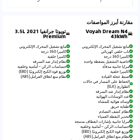
✓
/
مقارنة أبرز المواصفات
Voyah Dream N4
تويوتا جرانفيا 2021 3.5L
Premium
43kWh
مانع تشغيل المحرك الإلكتروني
مانع تشغيل المحرك الإلكتروني
باب خلفي كهربائي
كاميرا 360 درجة
كاميرا 360 درجة
كاميرا خلفية
خاصية التشغيل بضغطة واحدة
نظام إنذار ضد السرقة
مرايا جانبية مدفأة
حساسات الركن – أمامية وخلفية
كاميرا خلفية
توزيع قوة الكبح إلكترونيًا (EBD)
ضبط عجلة القيادة
نظام منع انغلاق الفرامل(ABS)
الحفاظ على المسار في حالات
الطوارئ (ELK)
نظام إنذار ضد السرقة
عدد الوسادات الهوائية
وسائد هوائية للمشاة
طفاية حريق
نظام كشف التصادم
تحذير النقطة العمياء
مرايا جانبية بإشارات انعطاف مدمجة
حساسات الركن – أمامية وخلفية
توزيع قوة الكبح إلكترونيًا (EBD)
نظام منع انغلاق الفرامل(ABS)