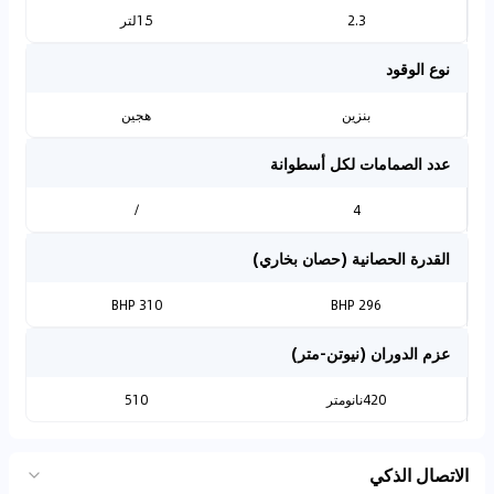
2.3
1.5لتر
نوع الوقود
بنزين
هجين
عدد الصمامات لكل أسطوانة
/
4
القدرة الحصانية (حصان بخاري)
310 BHP
296 BHP
عزم الدوران (نيوتن-متر)
420نانومتر
510
الاتصال الذكي