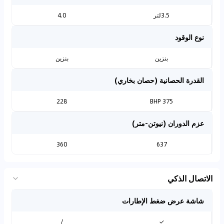
3.5لتر
4.0
نوع الوقود
بنزين
بنزين
القدرة الحصانية (حصان بخاري)
228
375 BHP
عزم الدوران (نيوتن-متر)
360
637
الاتصال الذكي
شاشة عرض ضغط الإطارات
/
✓