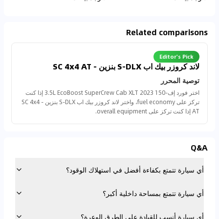
Related comparisons
Editor's Pick
لاند كروزر بيك اب S-DLX بنزين - SC 4x4 AT
توصية المحرر
اختر فورد إف-150 2023 3.5L EcoBoost SuperCrew Cab XLT إذا كنت
تركز على fuel economy، واختر لاند كروزر بيك اب S-DLX بنزين - SC 4x4
AT إذا كنت تركز على overall equipment.
Q&A
أي سيارة تتمتع بكفاءة أفضل في استهلاك الوقود؟
أي سيارة تتمتع بمساحة داخلية أكبر؟
أي سيارة أنسب للقيادة على الطرق الوعرة؟