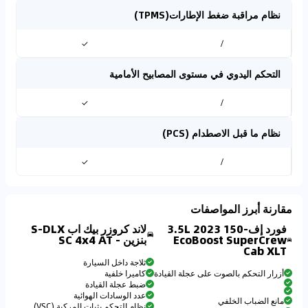
نظام مراقبة ضغط الإطارات(TPMS)
✓
/
التحكم اليدوي في مستوى المصابيح الأمامية
✓
/
نظام ما قبل الاصطدام (PCS)
✓
/
مقارنة أبرز المواصفات
فورد إف-150 2023 3.5L
لاند كروزر بيك اب S-DLX
EcoBoost SuperCrew
بنزين - SC 4x4 AT
Cab XLT
ثلاجة داخل السيارة
أزرار التحكم بالصوت على عجلة القيادة
كاميرا خلفية
ضبط عجلة القيادة
عدد الوسادات الهوائية
مانع الضباب الخلفي
نظام التحكم بثبات المركبة (VSC)