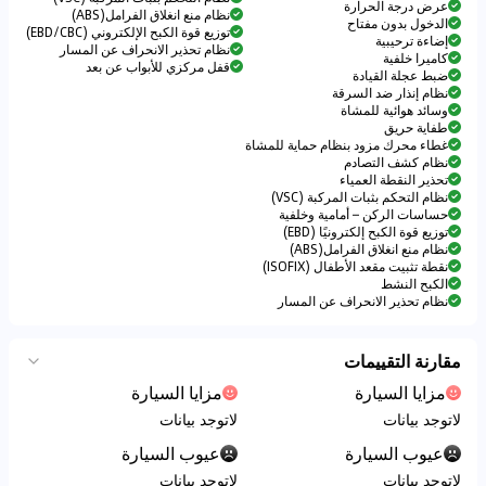
عرض درجة الحرارة
نظام منع انغلاق الفرامل(ABS)
الدخول بدون مفتاح
توزيع قوة الكبح الإلكتروني (EBD/CBC)
إضاءة ترحيبية
نظام تحذير الانحراف عن المسار
كاميرا خلفية
قفل مركزي للأبواب عن بعد
ضبط عجلة القيادة
نظام إنذار ضد السرقة
وسائد هوائية للمشاة
طفاية حريق
غطاء محرك مزود بنظام حماية للمشاة
نظام كشف التصادم
تحذير النقطة العمياء
نظام التحكم بثبات المركبة (VSC)
حساسات الركن – أمامية وخلفية
توزيع قوة الكبح إلكترونيًا (EBD)
نظام منع انغلاق الفرامل(ABS)
نقطة تثبيت مقعد الأطفال (ISOFIX)
الكبح النشط
نظام تحذير الانحراف عن المسار
مقارنة التقييمات
مزايا السيارة
مزايا السيارة
لاتوجد بيانات
لاتوجد بيانات
عيوب السيارة
عيوب السيارة
لاتوجد بيانات
لاتوجد بيانات