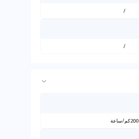
/
/
200كم/ساعة