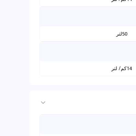
50لتر
14كم/ لتر