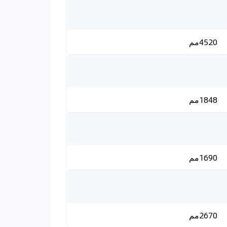
4520مم
1848مم
1690مم
2670مم