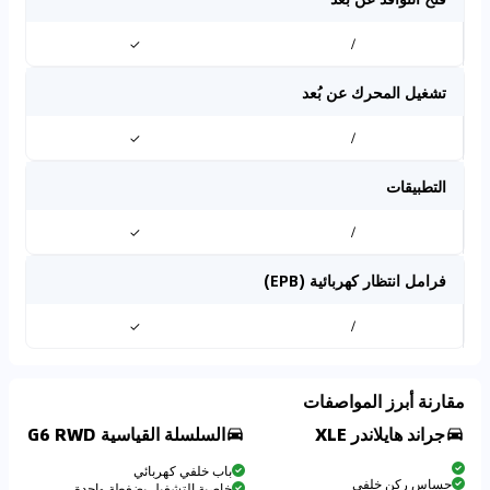
✓
/
تشغيل المحرك عن بُعد
✓
/
التطبيقات
✓
/
فرامل انتظار كهربائية (EPB)
✓
/
مقارنة أبرز المواصفات
جراند هايلاندر XLE
السلسلة القياسية G6 RWD
باب خلفي كهربائي
حساس ركن خلفي
خاصية التشغيل بضغطة واحدة