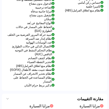
حساس ركن أمامي
الدخول بدون مفتاح
كاميرا خلفية
إضاءة ترحيبية
نظام منع انغلاق الفرامل(ABS)
مرايا جانبية مدفأة
تشغيل بدون مفتاح
سخّان
أنواع المفاتيح عن بُعد
الحفاظ على المسار في حالات
الطوارئ (ELK)
تنبيه حركة المرور العرضية من الخلف
نظام إنذار ضد السرقة
عدد الوسادات الهوائية
الاتصال الذكي في حالات الطوارئ
نظام التحكم النشط في التوجيه
الناقص (AUC)
نظام كشف التصادم
تحذير النقطة العمياء
نظام منع انغلاق الفرامل(ABS)
نقطة تثبيت مقعد الأطفال (ISOFIX)
نظام تحذير الانحراف عن المسار
نظام المساعدة في الحفاظ على
المسار
تذكير بربط حزام الأمان
مقارنة التقييمات
مزايا السيارة
مزايا السيارة