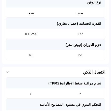
نوع الوقود
بنزين
بنزين
القدرة الحصانية (حصان بخاري)
254 BHP
277
عزم الدوران (نيوتن-متر)
390
351
الاتصال الذكي
نظام مراقبة ضغط الإطارات(TPMS)
/
✓
التحكم اليدوي في مستوى المصابيح الأمامية