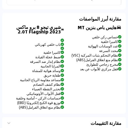
مقارنة أبرز المواصفات
شيري تيجو 8 برو ماكس
هايس باص بنزين MT
2023 2.0T Flagship
حساس ركن خلفي
كاميرا خلفية
باب خلفي كهربائي
عدد الوسادات الهوائية
محدد السرعة
كاميرا خلفية
نظام التحكم بثبات المركبة (VSC)
ضبط عجلة القيادة
نظام منع انغلاق الفرامل(ABS)
نظام إنذار ضد السرقة
مخرج زجاجي للطوارئ
المرايا الجانبية
قفل مركزي للأبواب عن بعد
وسائد هوائية للمشاة
طفاية حريق
مساعد مقاومة الرياح الجانبية
نظام كشف التصادم
تحذير النقطة العمياء
قفل الأبواب الأوتوماتيكي
حساسات الركن – أمامية وخلفية
توزيع قوة الكبح إلكترونيًا (EBD)
نظام منع انغلاق الفرامل(ABS)
مقارنة التقييمات