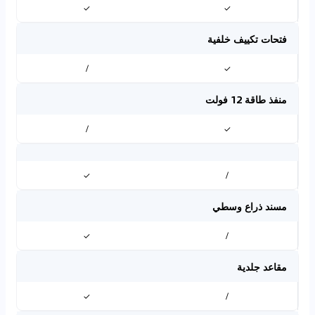
✓
✓
فتحات تكييف خلفية
/
✓
منفذ طاقة 12 فولت
/
✓
✓
/
مسند ذراع وسطي
✓
/
مقاعد جلدية
✓
/