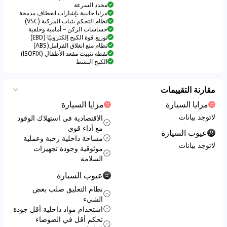
محدد السرعة
مرايا جانبية بإشارات انعطاف مدمجة
نظام التحكم بثبات المركبة (VSC)
حساسات الركن – أمامية وخلفية
توزيع قوة الكبح إلكترونيًا (EBD)
نظام منع انغلاق الفرامل(ABS)
نقطة تثبيت مقعد الأطفال (ISOFIX)
الكبح النشط
مقارنة التقييمات
مزايا السيارة
مزايا السيارة
لاتوجد بيانات
الاقتصادية في استهلاك الوقود
مع أداء قوي
عيوب السيارة
مساحة داخلية رحبة وعملية
لاتوجد بيانات
موثوقية وجودة تجهيزات
السلامة
عيوب السيارة
نظام التعليق صلب بعض
الشيء
استخدام مواد داخلية أقل جودة
تحكم أقل في الضوضاء