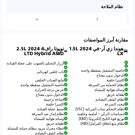
نظام الملاحة
✓
/
مقارنة أبرز المواصفات
هوندا زي آر-في 2024 1.5L
تويوتا راف4 2024 2.5L
LTD Hybrid AWD
LX
أزرار التحكم بالصوت على عجلة القيادة
خاصية التشغيل بضغطة واحدة
باب خلفي كهربائي
الدخول بدون مفتاح
كاميرا خلفية
مانع الضباب الخلفي
نظام الحماية من السرقة
خاصية التشغيل بضغطة واحدة
وسائد هوائية للمشاة
عرض درجة الحرارة
طفاية حريق
الدخول بدون مفتاح
نظام كشف التصادم
إضاءة ترحيبية
محدد السرعة
كاميرا خلفية
نظام التحكم بثبات المركبة (VSC)
ضبط عجلة القيادة
حساسات الركن – أمامية وخلفية
نظام إنذار ضد السرقة
توزيع قوة الكبح إلكترونيًا (EBD)
وسائد هوائية للمشاة
نظام منع انغلاق الفرامل(ABS)
طفاية حريق
غطاء محرك مزود بنظام حماية للمشاة
نظام كشف التصادم