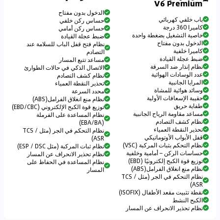
V6 Premium
الدخول بدون مفتاح
باب خلفي كهربائي
حساس ركن خلفي
كاميرا 360 درجة
حساس ركن أمامي
خاصية التشغيل بضغطة واحدة
ضبط عجلة القيادة
الدخول بدون مفتاح
نظام فتح قفل الباب للسلامة عند
كاميرا خلفية
التصادم
ضبط عجلة القيادة
مساعد تتبع المسار
نظام إنذار ضد السرقة
الاتصال الذكي في حالات الطوارئ
عدد الوسادات الهوائية
نظام كشف التصادم
المرايا الجانبية
تحذير النقطة العمياء
وسائد هوائية للمشاة
محدد السرعة
حقيبة الإسعافات الأولية
نظام منع انغلاق الفرامل(ABS)
طفاية حريق
توزيع قوة الكبح الإلكتروني (EBD/CBC)
مساعد مقاومة الرياح الجانبية
نظام المساعدة على الفرملة
نظام كشف التصادم
(EBA/BA)
تحذير النقطة العمياء
نظام التحكم في الجر (مثل TCS /
قفل الأبواب الأوتوماتيكي
ASR)
نظام التحكم بثبات المركبة (VSC)
نظام ثبات المركبة (مثل ESP / DSC)
حساسات الركن – أمامية وخلفية
نظام تحذير الانحراف عن المسار
توزيع قوة الكبح إلكترونيًا (EBD)
نظام المساعدة في الحفاظ على
نظام منع انغلاق الفرامل(ABS)
المسار
نظام التحكم في الجر (مثل TCS /
ASR)
نقطة تثبيت مقعد الأطفال (ISOFIX)
الكبح النشط
نظام تحذير الانحراف عن المسار