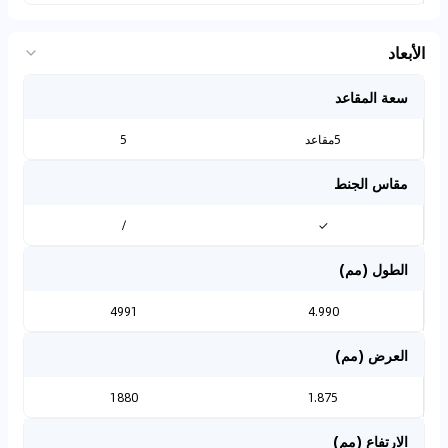
الأبعاد
سعة المقاعد
5مقاعد
5
مقاس الجنط
/
✓
الطول (مم)
4991
4.990
العرض (مم)
1880
1.875
الارتفاع (مم)