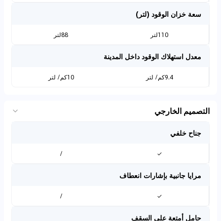
سعة خزان الوقود (لتر)
110لتر
88لتر
معدل استهلاك الوقود داخل المدينة
9.4كم/ لتر
10كم/ لتر
التصميم الخارجي
جناح خلفي
/
✓
مرايا جانبية بإشارات انعطاف
/
✓
حامل أمتعة على السقف