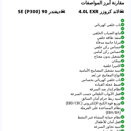
مقارنة أبرز المواصفات
لاند كروزر 4.0L EXR
ديفندر 90 SE (P300)
باب خلفي كهربائي
مانع الضباب الخلفي
منفذ طاقة خلفي
مرايا جانبية مدفأة
حساس ركن خلفي
حساس ركن أمامي
تشغيل بدون مفتاح
سخّان
كاميرا خلفية
تنبيه تشغيل المصابيح الأمامية
أنواع المفاتيح عن بُعد
باب خلفي كهربائي بحساس
ضبط عجلة القيادة
نظام إنذار ضد السرقة
قفل الأبواب التلقائي حسب السرعة
تنبيه ربط حزام أمان السائق
توزيع قوة الكبح الإلكتروني (EBD/CBC)
نظام المساعدة على الفرملة
(EBA/BA)
نظام حماية المشاة غير النشط
قفل أمان للأطفال
تنبيه تجاوز السرعة