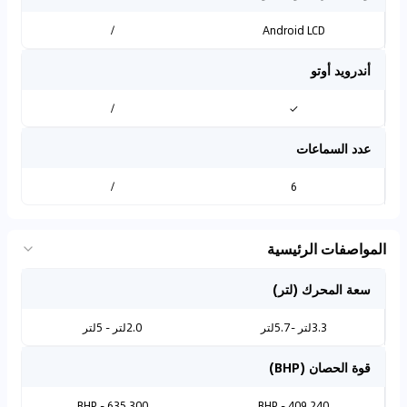
/
Android LCD
أندرويد أوتو
/
✓
عدد السماعات
/
6
المواصفات الرئيسية
سعة المحرك (لتر)
3.3لتر - 5.7لتر
2.0لتر - 5لتر
قوة الحصان (BHP)
300 BHP - 635
240 BHP - 409