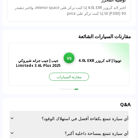
اختر لاند كروزر 4.0L EXR إذا كنت تركز على interior space، واختر ديفندر
90 SE (P300) إذا كنت تركز على price.
مقارنات السيارات الشائعة
VS
تويوتا | لاند كروزر 4.0L EXR
جيب | جيب جراند شيروكي
2025 Limited+ 3.6L Plus
مقارنة السيارات
Q&A
أي سيارة تتمتع بكفاءة أفضل في استهلاك الوقود؟
أي سيارة تتمتع بمساحة داخلية أكبر؟