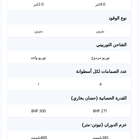
4.0لتر
2.0لتر
نوع الوقود
بنزين
بنزين
الشاحن التوربيني
توربو مزدوج
توربو واحد
عدد الصمامات لكل أسطوانة
/
4
القدرة الحصانية (حصان بخاري)
300 BHP
271 BHP
عزم الدوران (نيوتن-متر)
385نانومتر
400نانومتر