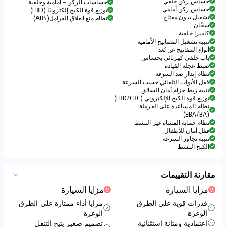
حساس ركن خلفي
حساسات الركن – أمامية وخلفية
حساس ركن أمامي
توزيع قوة الكبح إلكترونيًا (EBD)
تشغيل بدون مفتاح
نظام منع انغلاق الفرامل(ABS)
سخّان
كاميرا خلفية
تنبيه تشغيل المصابيح الأمامية
أنواع المفاتيح عن بُعد
باب خلفي كهربائي بحساس
ضبط عجلة القيادة
نظام إنذار ضد السرقة
قفل الأبواب التلقائي حسب السرعة
تنبيه ربط حزام أمان السائق
توزيع قوة الكبح الإلكتروني (EBD/CBC)
نظام المساعدة على الفرملة
(EBA/BA)
نظام حماية المشاة غير النشط
قفل أمان للأطفال
تنبيه تجاوز السرعة
الكبح النشط
مقارنة التقييمات
مزايا السيارة
مزايا السيارة
قدرات قوية على الطرق
مزايا أداء ممتازة على الطرق
الوعرة
الوعرة
اعتمادية ومتانة استثنائية
تصميم صغير يتيح التنقل