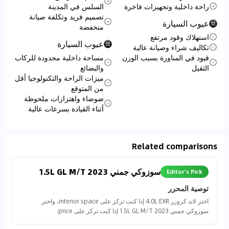
راحة داخلية وتجهيزات فاخرة
السلس في المدينة
تصميم فريد وتكلفة صيانة
عيوب السيارة
منخفضة
استهلاك وقود مرتفع
عيوب السيارة
تكاليف شراء وصيانة عالية
قيود في المناورة بسبب الوزن
مساحة داخلية محدودة للركاب
الثقيل
والبضائع
ميزات الراحة والتكنولوجيا أقل
من المتوقع
ضوضاء واهتزازات ملحوظة
أثناء القيادة بسرعات عالية
Related comparisons
سوزوكي جمني 2023 1.5L GL M/T
Editor's Pick
توصية المحرر
اختر لاند كروزر 4.0L EXR إذا كنت تركز على interior space، واختر
سوزوكي جمني 2023 1.5L GL M/T إذا كنت تركز على price.