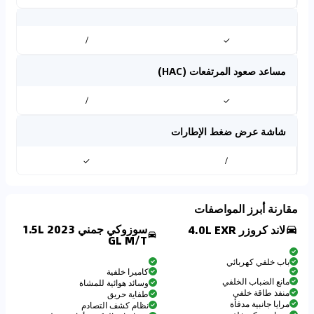
/
✓
مساعد صعود المرتفعات (HAC)
/
✓
شاشة عرض ضغط الإطارات
✓
/
مقارنة أبرز المواصفات
سوزوكي جمني 2023 1.5L
لاند كروزر 4.0L EXR
GL M/T
باب خلفي كهربائي
كاميرا خلفية
مانع الضباب الخلفي
وسائد هوائية للمشاة
منفذ طاقة خلفي
طفاية حريق
مرايا جانبية مدفأة
نظام كشف التصادم