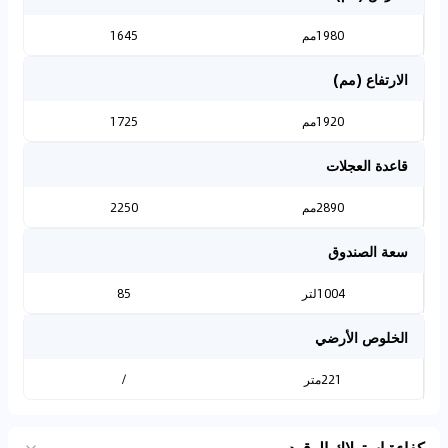
1980مم
1645
الارتفاع (مم)
1920مم
1725
قاعدة العجلات
2890مم
2250
سعة الصندوق
1004لتر
85
الخلوص الأرضي
221متر
/
كفاءة استهلاك الوقود