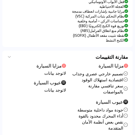
قفل الأبواب الأوتوماتيكي
العجلة الاحتياطية
مرايا جانبية بإشارات انعطاف مدمجة
نظام التحكم بثبات المركبة (VSC)
حساسات الركن – أمامية وخلفية
توزيع قوة الكبح إلكترونيًا (EBD)
نظام منع انغلاق الفرامل(ABS)
نقطة تثبيت مقعد الأطفال (ISOFIX)
الكبح النشط
مقارنة التقييمات
مزايا السيارة
مزايا السيارة
لاتوجد بيانات
تصميم خارجي عصري وجذاب
اقتصادية استهلاك الوقود
عيوب السيارة
سعر تنافسي مقارنة
لاتوجد بيانات
بالمواصفات
عيوب السيارة
جودة مواد داخلية متوسطة
أداء المحرك محدود بالقوة
نقص بعض أنظمة الأمان
المتقدمة