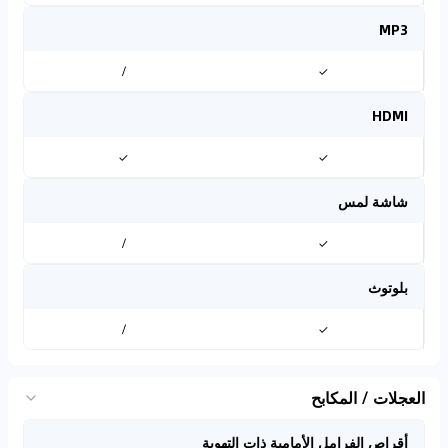
MP3
/
✓
HDMI
✓
✓
شاشة لمس
/
✓
بلوتوث
/
✓
العجلات / المكابح
أقراص الفرامل الأمامية ذات التهوية