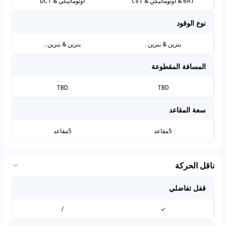
6AT & أوتوماتيكي & CVT
أوتوماتيكي & DCT
نوع الوقود
بنزين & بنزين .
بنزين & بنزين .
المسافة المقطوعة
TBD
TBD
سعة المقاعد
5مقاعد
5مقاعد
ناقل الحركة
قفل تفاضلي
/
✓