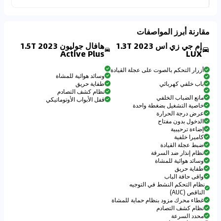
مقارنة أبرز المواصفات
إم جي زي اس 2023 1.3T
هافال جوليون 2023 1.5T
Active Plus
LUX
أزرار التحكم بالصوت على عجلة القيادة
وسائد هوائية للمشاة
باب خلفي كهربائي
طفاية حريق
نظام كشف التصادم
مانع الضباب الخلفي
قفل الأبواب الأوتوماتيكي
خاصية التشغيل بضغطة واحدة
عرض درجة الحرارة
الدخول بدون مفتاح
إضاءة ترحيبية
كاميرا خلفية
ضبط عجلة القيادة
نظام إنذار ضد السرقة
وسائد هوائية للمشاة
طفاية حريق
واقى حافة الباب
نظام التحكم النشط في التوجيه
الناقص (AUC)
غطاء محرك مزود بنظام حماية للمشاة
نظام كشف التصادم
محدد السرعة