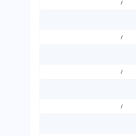
/
/
/
/