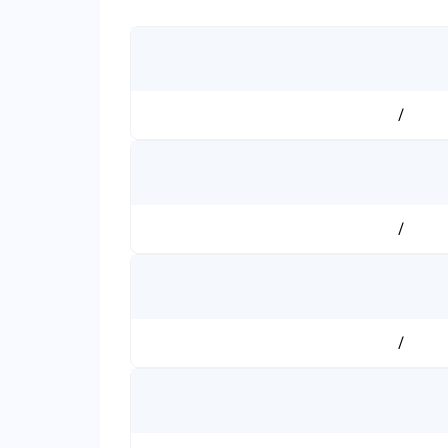
/
/
/