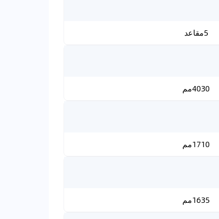
5مقاعد
4030مم
1710مم
1635مم