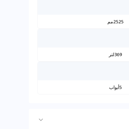
2525مم
369لتر
5أبواب