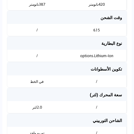
420نانومتر
387نانومتر
وقت الشحن
/
6.15
نوع البطارية
/
options.Lithium-Ion
تكوين الأسطوانات
/
في الخط
سعة المحرك (لتر)
/
2.0لتر
الشاحن التوربيني
/
توربو واحد