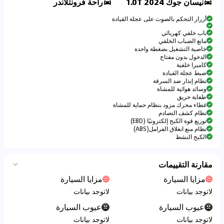
نيسان جوك 2024 1.0T
راحة فرونتلاندر
أزرار التحكم بالصوت على عجلة القيادة
باب خلفي كهربائي
مانع الضباب الخلفي
خاصية التشغيل بضغطة واحدة
الدخول بدون مفتاح
كاميرا خلفية
ضبط عجلة القيادة
نظام إنذار ضد السرقة
وسائد هوائية للمشاة
طفاية حريق
غطاء محرك مزود بنظام حماية للمشاة
نظام كشف التصادم
توزيع قوة الكبح إلكترونيًا (EBD)
نظام منع انغلاق الفرامل(ABS)
الكبح النشط
مقارنة التقييمات
مزايا السيارة
مزايا السيارة
لاتوجد بيانات
لاتوجد بيانات
عيوب السيارة
عيوب السيارة
لاتوجد بيانات
لاتوجد بيانات