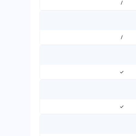
/
/
✓
✓