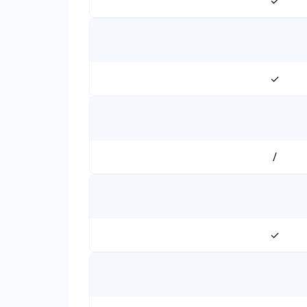
✓
✓
/
✓