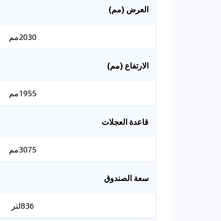
العرض (مم)
2030مم
الارتفاع (مم)
1955مم
قاعدة العجلات
3075مم
سعة الصندوق
836لتر