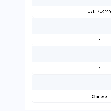
200كم/ساعة
/
/
Chinese