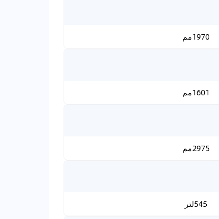
1970مم
1601مم
2975مم
545لتر