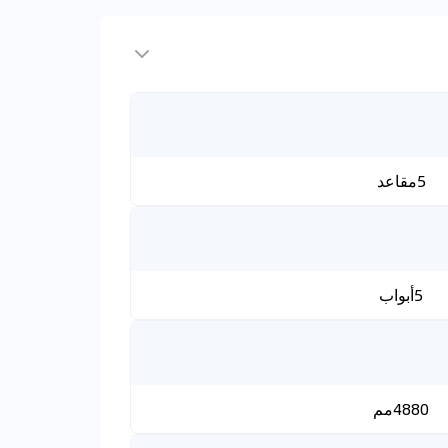
5مقاعد
5أبواب
4880مم