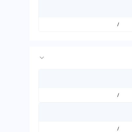
/
/
/