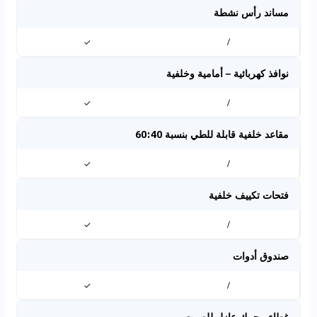
مساند رأس نشطة
✓
/
نوافذ كهربائية – أمامية وخلفية
✓
/
مقاعد خلفية قابلة للطي بنسبة 60:40
✓
/
فتحات تكييف خلفية
✓
/
صندوق أدوات
✓
/
غطاء محرك عازل للصوت