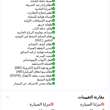
ضبط عجلة القيادة
نظام إنذار ضد السرقة
المرايا الجانبية
طقم إصلاح الإطارات
وسائد هوائية للمشاة
حقيبة الإسعافات الأولية
طفاية حريق
واقى حافة الباب
مساعد مقاومة الرياح الجانبية
نظام التحكم النشط في التوجيه
الناقص (AUC)
نظام كشف التصادم
تحذير النقطة العمياء
وسادة هوائية لركبة السائق
محدد السرعة
قفل الأبواب الأوتوماتيكي
العجلة الاحتياطية
توزيع قوة الكبح إلكترونيًا (EBD)
نظام منع انغلاق الفرامل(ABS)
نقطة تثبيت مقعد الأطفال (ISOFIX)
الكبح النشط
نظام تحذير الانحراف عن المسار
مقارنة التقييمات
مزايا السيارة
مزايا السيارة