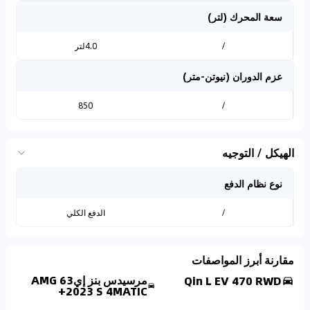
سعة المحرك (لتر)
/
4.0لتر
عزم الدوران (نيوتن-متر)
850
/
الهيكل / التوجيه
نوع نظام الدفع
/
الدفع الكلي
مقارنة أبرز المواصفات
مرسيدس بنز إي63 AMG
Qin L EV 470 RWD
2023 S 4MATIC+