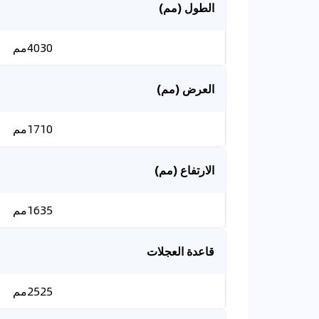
الطول (مم)
4030مم
العرض (مم)
1710مم
الارتفاع (مم)
1635مم
قاعدة العجلات
2525مم