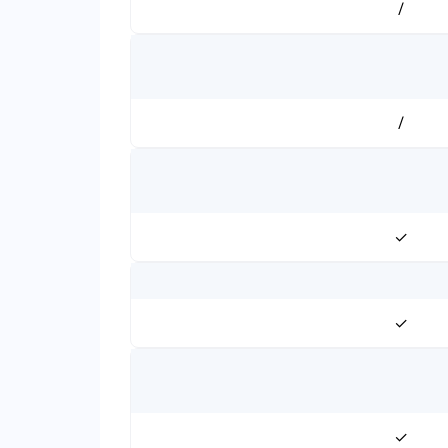
/
/
✓
✓
✓