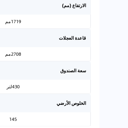
الارتفاع (مم)
1719مم
قاعدة العجلات
2708مم
سعة الصندوق
430لتر
الخلوص الأرضي
145