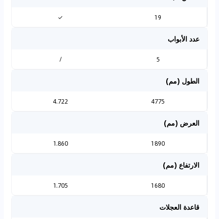
✓
19
عدد الأبواب
/
5
الطول (مم)
4.722
4775
العرض (مم)
1.860
1890
الارتفاع (مم)
1.705
1680
قاعدة العجلات