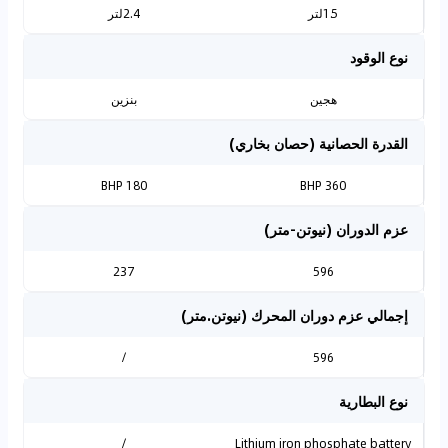
1.5لتر
2.4لتر
نوع الوقود
هجين
بنزين
القدرة الحصانية (حصان بخاري)
180 BHP
360 BHP
عزم الدوران (نيوتن-متر)
237
596
إجمالي عزم دوران المحرك (نيوتن.متر)
/
596
نوع البطارية
/
Lithium iron phosphate battery