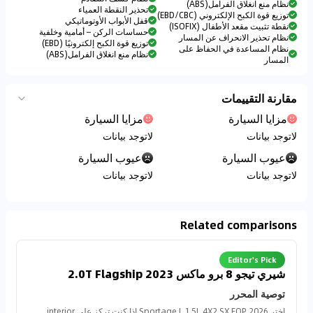
نظام منع انغلاق الفرامل(ABS)
تحذير النقطة العمياء
توزيع قوة الكبح الإلكتروني (EBD/CBC)
قفل الأبواب الأوتوماتيكي
نقطة تثبيت مقعد الأطفال (ISOFIX)
حساسات الركن – أمامية وخلفية
نظام تحذير الانحراف عن المسار
توزيع قوة الكبح إلكترونيًا (EBD)
نظام المساعدة في الحفاظ على
نظام منع انغلاق الفرامل(ABS)
المسار
مقارنة التقييمات
مزايا السيارة
مزايا السيارة
لاتوجد بيانات
لاتوجد بيانات
عيوب السيارة
عيوب السيارة
لاتوجد بيانات
لاتوجد بيانات
Related comparisons
Editor's Pick
شيري تيجو 8 برو ماكس 2023 2.0T Flagship
توصية المحرر
اختر Sportage L 1.5L 4X2 SX FOP 2026 إذا كنت تركز على interior