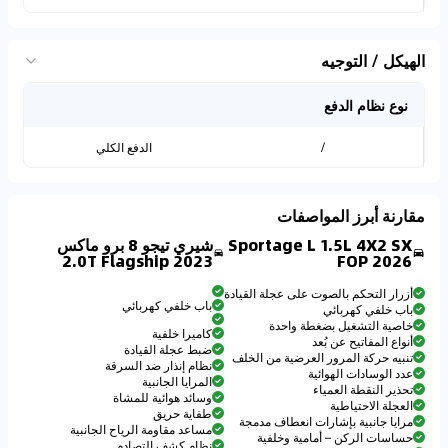
الهيكل / التوجيه
نوع نظام الدفع
/
الدفع الكلي
مقارنة أبرز المواصفات
Sportage L 1.5L 4X2 SX
شيري تيجو 8 برو ماكس
2023 2.0T Flagship
FOP 2026
أزرار التحكم بالصوت على عجلة القيادة
باب خلفي كهربائي
باب خلفي كهربائي
خاصية التشغيل بضغطة واحدة
كاميرا خلفية
أنواع المفاتيح عن بُعد
ضبط عجلة القيادة
تنبيه حركة المرور العرضية من الخلف
نظام إنذار ضد السرقة
عدد الوسادات الهوائية
المرايا الجانبية
تحذير النقطة العمياء
وسائد هوائية للمشاة
العجلة الاحتياطية
طفاية حريق
مرايا جانبية بإشارات انعطاف مدمجة
مساعد مقاومة الرياح الجانبية
حساسات الركن – أمامية وخلفية
نظام كشف التصادم