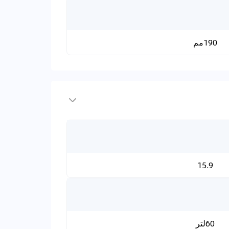
190مم
15.9
60لتر