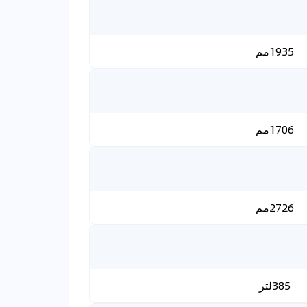
1935مم
1706مم
2726مم
385لتر