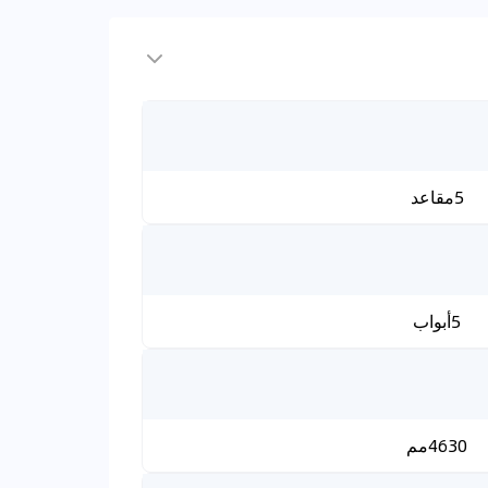
5مقاعد
5أبواب
4630مم