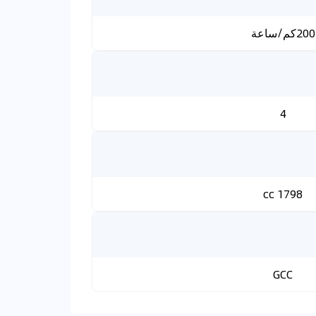
200كم/ساعة
4
1798 cc
GCC