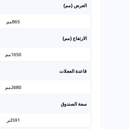
العرض (مم)
865مم
الارتفاع (مم)
1650مم
قاعدة العجلات
2680مم
سعة الصندوق
591لتر