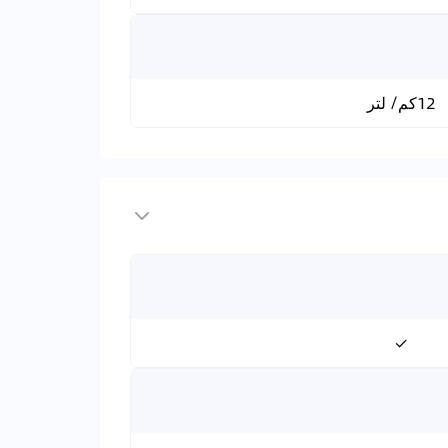
12كم/ لتر
✓