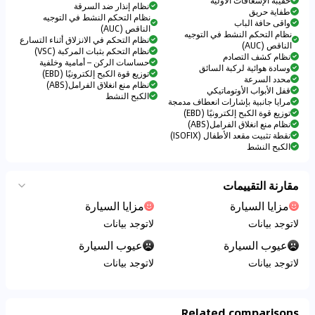
حقيبة الإسعافات الأولية
نظام إنذار ضد السرقة
طفاية حريق
نظام التحكم النشط في التوجيه
واقى حافة الباب
الناقص (AUC)
نظام التحكم النشط في التوجيه
نظام التحكم في الانزلاق أثناء التسارع
الناقص (AUC)
نظام التحكم بثبات المركبة (VSC)
نظام كشف التصادم
حساسات الركن – أمامية وخلفية
وسادة هوائية لركبة السائق
توزيع قوة الكبح إلكترونيًا (EBD)
محدد السرعة
نظام منع انغلاق الفرامل(ABS)
قفل الأبواب الأوتوماتيكي
الكبح النشط
مرايا جانبية بإشارات انعطاف مدمجة
توزيع قوة الكبح إلكترونيًا (EBD)
نظام منع انغلاق الفرامل(ABS)
نقطة تثبيت مقعد الأطفال (ISOFIX)
الكبح النشط
مقارنة التقييمات
مزايا السيارة
مزايا السيارة
لاتوجد بيانات
لاتوجد بيانات
عيوب السيارة
عيوب السيارة
لاتوجد بيانات
لاتوجد بيانات
Related comparisons