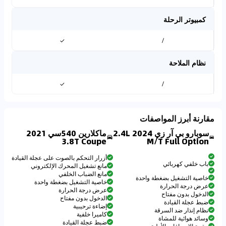
كمبيوتر الرحلة
✓
/
نظام الملاحة
✓
/
مقارنة أبرز المواصفات
سوبارو بي آر زي 2024 2.4L
ماكلارين 540سي 2021
3.8T Coupe
M/T Full Option
أزرار التحكم بالصوت على عجلة القيادة
باب خلفي كهربائي
مانع تشغيل المحرك الإلكتروني
مانع الضباب الخلفي
خاصية التشغيل بضغطة واحدة
خاصية التشغيل بضغطة واحدة
عرض درجة الحرارة
عرض درجة الحرارة
الدخول بدون مفتاح
الدخول بدون مفتاح
ضبط عجلة القيادة
إضاءة ترحيبية
نظام إنذار ضد السرقة
كاميرا خلفية
وسائد هوائية للمشاة
ضبط عجلة القيادة