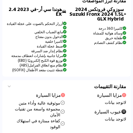
مقارنة أبرز المواصفات
سوزوكي فرونكس 2024
هوندا سي أر-في 2023 2.4
EX
Suzuki Fronx 2024 1.5L
GLX Hybrid
أزرار التحكم بالصوت على عجلة القيادة
كاميرا 360 درجة
مانع الضباب الخلفي
وسائد هوائية للمشاة
الدخول بدون مفتاح
طفاية حريق
كاميرا خلفية
نظام كشف التصادم
ضبط عجلة القيادة
نظام إنذار ضد السرقة
مرايا جانبية بإشارات انعطاف مدمجة
توزيع قوة الكبح إلكترونيًا (EBD)
نظام منع انغلاق الفرامل(ABS)
نقطة تثبيت مقعد الأطفال (ISOFIX)
مقارنة التقييمات
مزايا السيارة
مزايا السيارة
لاتوجد بيانات
موثوقية عالية وأداء متين
مجموعة واسعة من تقنيات
عيوب السيارة
الأمان
لاتوجد بيانات
كفاءة ممتازة في استهلاك
الوقود