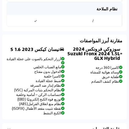
نظام الملاحة
✓
/
مقارنة أبرز المواصفات
سوزوكي فرونكس 2024
نيسان كيكس 2023 1.6 S
Suzuki Fronx 2024 1.5L
GLX Hybrid
أزرار التحكم بالصوت على عجلة القيادة
مانع الضباب الخلفي
كاميرا 360 درجة
الدخول بدون مفتاح
وسائد هوائية للمشاة
كاميرا خلفية
طفاية حريق
ضبط عجلة القيادة
نظام كشف التصادم
نظام إنذار ضد السرقة
نظام التحكم بثبات المركبة (VSC)
حساسات الركن – أمامية وخلفية
توزيع قوة الكبح إلكترونيًا (EBD)
نظام منع انغلاق الفرامل(ABS)
نقطة تثبيت مقعد الأطفال (ISOFIX)
الكبح النشط
مقارنة التقييمات