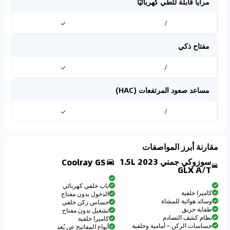
مرايا قابلة للطي كهربائيًا
✓
/
مفتاح ذكي
✓
/
مساعد صعود المرتفعات (HAC)
✓
/
مقارنة أبرز المواصفات
سوزوكي جمني 2023 1.5L
Coolray GS
GLX A/T
باب خلفي كهربائي
كاميرا خلفية
الدخول بدون مفتاح
وسائد هوائية للمشاة
حساس ركن خلفي
طفاية حريق
تشغيل بدون مفتاح
نظام كشف التصادم
كاميرا خلفية
حساسات الركن – أمامية وخلفية
أنواع المفاتيح عن بُعد