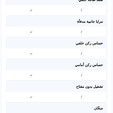
✓
/
مرايا جانبية مدفأة
✓
/
حساس ركن خلفي
✓
/
حساس ركن أمامي
✓
/
تشغيل بدون مفتاح
✓
/
سخّان