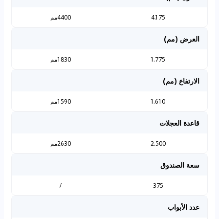
4.175
4400مم
العرض (مم)
1.775
1830مم
الارتفاع (مم)
1.610
1590مم
قاعدة العجلات
2.500
2630مم
سعة الصندوق
/
375
عدد الأبواب