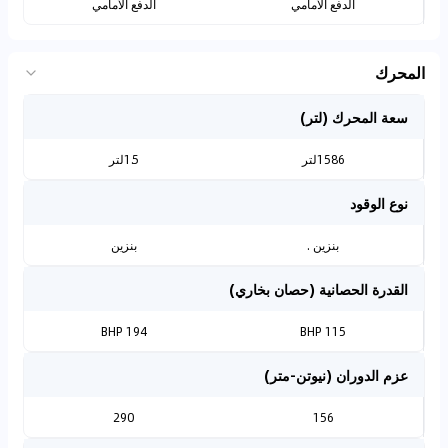
الدفع الأمامي
الدفع الأمامي
المحرك
سعة المحرك (لتر)
1586لتر
1.5لتر
نوع الوقود
بنزين .
بنزين
القدرة الحصانية (حصان بخاري)
194 BHP
115 BHP
عزم الدوران (نيوتن-متر)
290
156