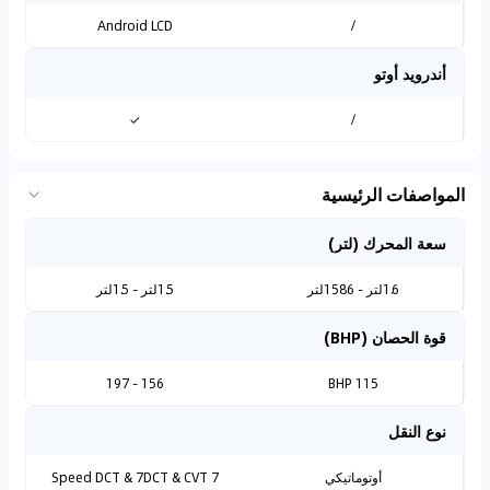
Android LCD
/
أندرويد أوتو
✓
/
المواصفات الرئيسية
سعة المحرك (لتر)
1.6لتر - 1586لتر
1.5لتر - 1.5لتر
قوة الحصان (BHP)
156 - 197
115 BHP
نوع النقل
أوتوماتيكي
7 Speed DCT & 7DCT & CVT