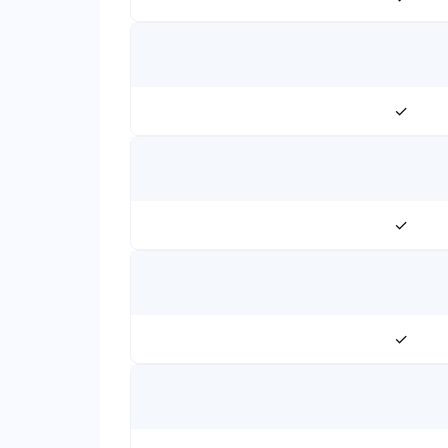
✓
✓
✓