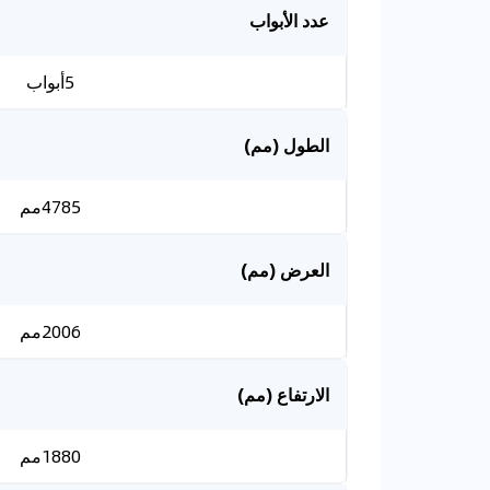
عدد الأبواب
5أبواب
الطول (مم)
4785مم
العرض (مم)
2006مم
الارتفاع (مم)
1880مم