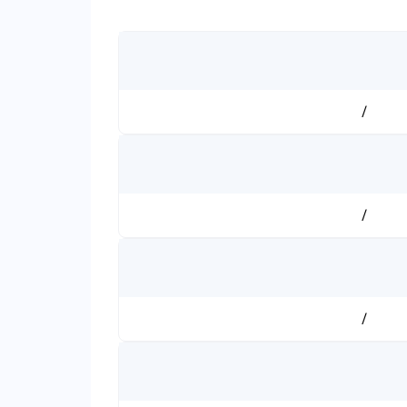
/
/
/