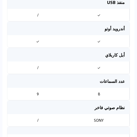
منفذ USB
/
✓
أندرويد أوتو
✓
✓
أبل كاربلاي
/
✓
عدد السماعات
9
8
نظام صوتي فاخر
/
SONY