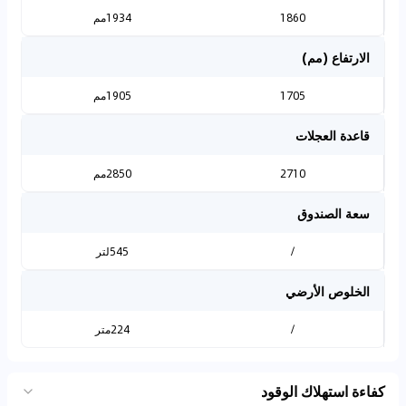
1860
1934مم
الارتفاع (مم)
1705
1905مم
قاعدة العجلات
2710
2850مم
سعة الصندوق
/
545لتر
الخلوص الأرضي
/
224متر
كفاءة استهلاك الوقود