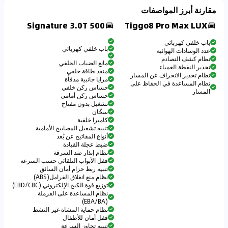
مقارنة أبرز المواصفات
500 Signature 3.0T
Tiggo8 Pro Max LUX
باب خلفي كهربائي
باب خلفي كهربائي
عدد الوسادات الهوائية
نظام كشف التصادم
مانع الضباب الخلفي
تحذير النقطة العمياء
منفذ طاقة خلفي
نظام تحذير الانحراف عن المسار
مرايا جانبية مدفأة
نظام المساعدة في الحفاظ على
حساس ركن خلفي
المسار
حساس ركن أمامي
تشغيل بدون مفتاح
سخّان
كاميرا خلفية
تنبيه تشغيل المصابيح الأمامية
أنواع المفاتيح عن بُعد
ضبط عجلة القيادة
نظام إنذار ضد السرقة
قفل الأبواب التلقائي حسب السرعة
تنبيه ربط حزام أمان السائق
نظام منع انغلاق الفرامل(ABS)
توزيع قوة الكبح الإلكتروني (EBD/CBC)
نظام المساعدة على الفرملة
(EBA/BA)
نظام حماية المشاة غير النشط
قفل أمان للأطفال
تنبيه تجاوز السرعة