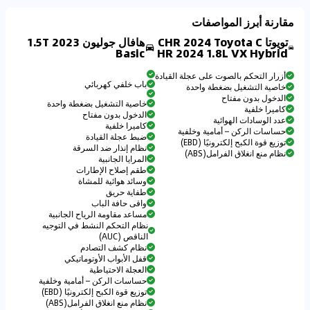
مقارنة أبرز المواصفات
تويوتا CHR 2024 Toyota C
هافال جوليون 2023 1.5T
Basic
HR 2024 1.8L VX Hybrid
أزرار التحكم بالصوت على عجلة القيادة
باب خلفي كهربائي
خاصية التشغيل بضغطة واحدة
الدخول بدون مفتاح
خاصية التشغيل بضغطة واحدة
كاميرا خلفية
الدخول بدون مفتاح
عدد الوسادات الهوائية
كاميرا خلفية
حساسات الركن – أمامية وخلفية
ضبط عجلة القيادة
توزيع قوة الكبح إلكترونيًا (EBD)
نظام إنذار ضد السرقة
نظام منع انغلاق الفرامل(ABS)
المرايا الجانبية
طقم إصلاح الإطارات
وسائد هوائية للمشاة
طفاية حريق
واقى حافة الباب
مساعد مقاومة الرياح الجانبية
نظام التحكم النشط في التوجيه
الناقص (AUC)
نظام كشف التصادم
قفل الأبواب الأوتوماتيكي
العجلة الاحتياطية
حساسات الركن – أمامية وخلفية
توزيع قوة الكبح إلكترونيًا (EBD)
نظام منع انغلاق الفرامل(ABS)