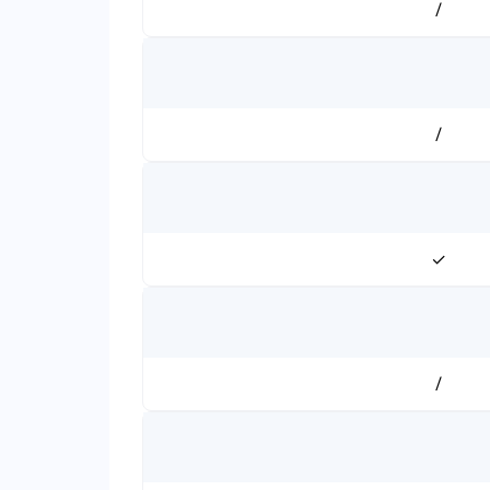
/
/
✓
/