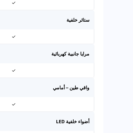
✓
ستائر خلفية
✓
مرايا جانبية كهربائية
✓
واقي طين – أمامي
✓
أضواء خلفية LED