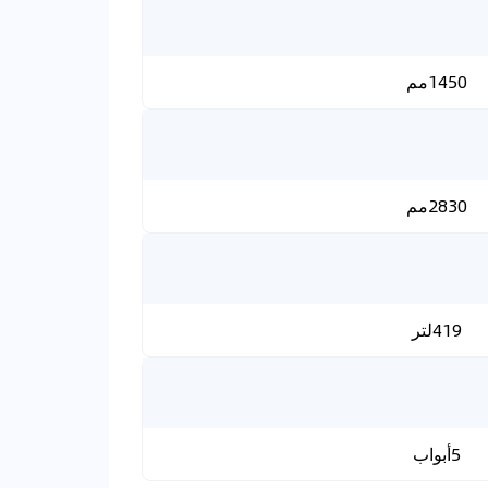
1450مم
2830مم
419لتر
5أبواب