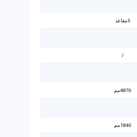
5مقاعد
/
4870مم
1840مم