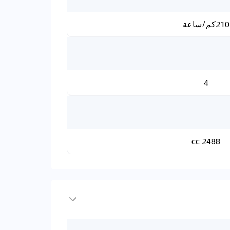
210كم/ساعة
4
2488 cc