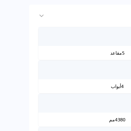
5مقاعد
4أبواب
4380مم