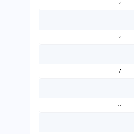
✓
✓
/
✓