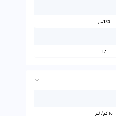
180مم
17
16كم/ لتر