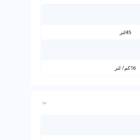
45لتر
16كم/ لتر