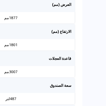
العرض (مم)
1877مم
الارتفاع (مم)
1801مم
قاعدة العجلات
3007مم
سعة الصندوق
487لتر