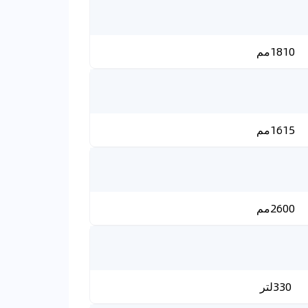
1810مم
1615مم
2600مم
330لتر